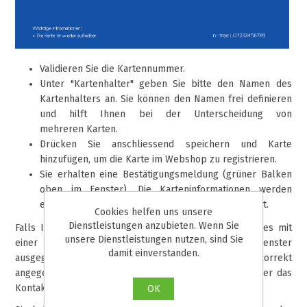
Validieren Sie die Kartennummer.
Unter "Kartenhalter" geben Sie bitte den Namen des
Kartenhalters an. Sie können den Namen frei definieren
und hilft Ihnen bei der Unterscheidung von
mehreren Karten.
Drücken Sie anschliessend speichern und Karte
hinzufügen, um die Karte im Webshop zu registrieren.
Sie erhalten eine Bestätigungsmeldung (grüner Balken
oben im Fenster). Die Karteninformationen werden
entsprechend in der Kartenverlängerung angezeigt.
Cookies helfen uns unsere
Dienstleistungen anzubieten. Wenn Sie
Falls Ihre Karte nicht registriert werden kann, wird dies mit
unsere Dienstleistungen nutzen, sind Sie
einer entsprechenden Fehlermeldung oben im Fenster
damit einverstanden.
ausgegeben. Bitte prüfen Sie, ob die Kartennummer korrekt
angegeben wurde. Ansonsten melden Sie sich bitte über das
Kontaktformular beim Webshop-Betreiber.
OK